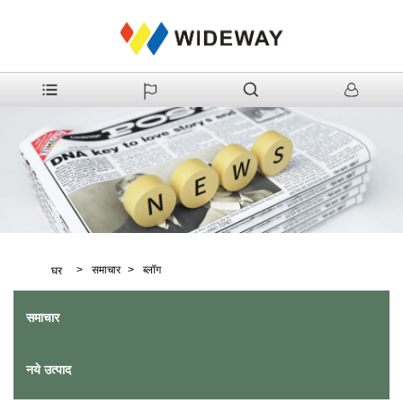
>
समाचार
>
ब्लॉग
घर
समाचार
नये उत्पाद