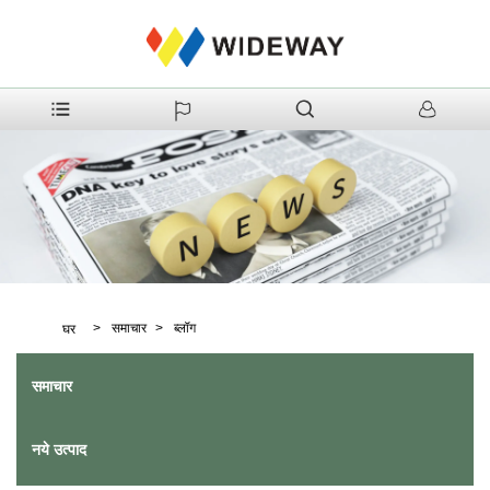
>
समाचार
>
ब्लॉग
घर
समाचार
नये उत्पाद