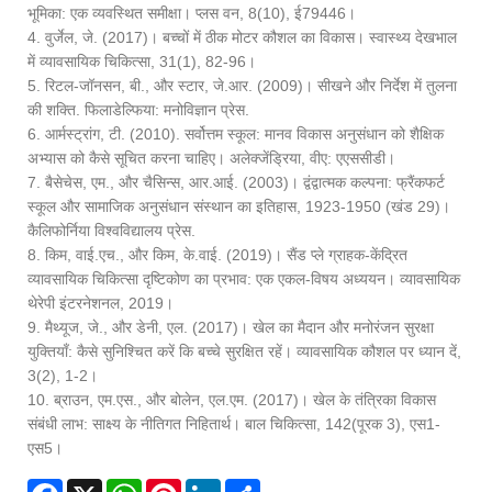
भूमिका: एक व्यवस्थित समीक्षा। प्लस वन, 8(10), ई79446।
4. वुर्जेल, जे. (2017)। बच्चों में ठीक मोटर कौशल का विकास। स्वास्थ्य देखभाल
में व्यावसायिक चिकित्सा, 31(1), 82-96।
5. रिटल-जॉनसन, बी., और स्टार, जे.आर. (2009)। सीखने और निर्देश में तुलना
की शक्ति. फिलाडेल्फिया: मनोविज्ञान प्रेस.
6. आर्मस्ट्रांग, टी. (2010). सर्वोत्तम स्कूल: मानव विकास अनुसंधान को शैक्षिक
अभ्यास को कैसे सूचित करना चाहिए। अलेक्जेंड्रिया, वीए: एएससीडी।
7. बैसेचेस, एम., और चैसिन्स, आर.आई. (2003)। द्वंद्वात्मक कल्पना: फ्रैंकफर्ट
स्कूल और सामाजिक अनुसंधान संस्थान का इतिहास, 1923-1950 (खंड 29)।
कैलिफोर्निया विश्वविद्यालय प्रेस.
8. किम, वाई.एच., और किम, के.वाई. (2019)। सैंड प्ले ग्राहक-केंद्रित
व्यावसायिक चिकित्सा दृष्टिकोण का प्रभाव: एक एकल-विषय अध्ययन। व्यावसायिक
थेरेपी इंटरनेशनल, 2019।
9. मैथ्यूज, जे., और डेनी, एल. (2017)। खेल का मैदान और मनोरंजन सुरक्षा
युक्तियाँ: कैसे सुनिश्चित करें कि बच्चे सुरक्षित रहें। व्यावसायिक कौशल पर ध्यान दें,
3(2), 1-2।
10. ब्राउन, एम.एस., और बोलेन, एल.एम. (2017)। खेल के तंत्रिका विकास
संबंधी लाभ: साक्ष्य के नीतिगत निहितार्थ। बाल चिकित्सा, 142(पूरक 3), एस1-
एस5।
Facebook
X
WhatsApp
Pinterest
LinkedIn
Share