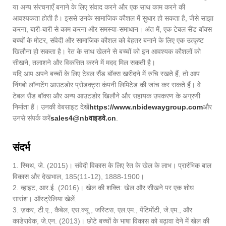
या अन्य संरचनाएँ बनाने के लिए संवाद करने और एक साथ काम करने की
आवश्यकता होती है। इससे उनके सामाजिक कौशल में सुधार हो सकता है, जैसे साझा
करना, बारी-बारी से काम करना और समस्या-समाधान। अंत में, एक टेबल सैंड बॉक्स
बच्चों के मोटर, संवेदी और सामाजिक कौशल को बेहतर बनाने के लिए एक उत्कृष्ट
खिलौना हो सकता है। रेत के साथ खेलने से बच्चों को इन आवश्यक कौशलों को
सीखने, तलाशने और विकसित करने में मदद मिल सकती है।
यदि आप अपने बच्चों के लिए टेबल सैंड बॉक्स खरीदने में रुचि रखते हैं, तो आप
निंगबो लॉन्गटेंग आउटडोर प्रोडक्ट्स कंपनी लिमिटेड की जांच कर सकते हैं। वे
टेबल सैंड बॉक्स और अन्य आउटडोर खिलौने और सहायक उपकरण के अग्रणी
निर्माता हैं। उनकी वेबसाइट देखें
https://www.nbidewaygroup.com
और
उनसे संपर्क करें
sales4@nbवाइडवे.cn
.
संदर्भ
1. स्मिथ, जे. (2015)। संवेदी विकास के लिए रेत के खेल के लाभ। प्रारंभिक बाल
विकास और देखभाल, 185(11-12), 1888-1900।
2. व्हाइट, आर.ई. (2016)। खेल की शक्ति: खेल और सीखने पर एक शोध
सारांश। ऑस्ट्रेलिया खेलें.
3. ज़कर, टी.ए., कैबेल, एस.क्यू., जस्टिस, एल.एम., पेंटिमोंटी, जे.एम., और
काडेरावेक, जे.एन. (2013)। छोटे बच्चों के भाषा विकास को बढ़ावा देने में खेल की