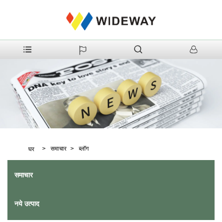
>
समाचार
>
ब्लॉग
घर
समाचार
नये उत्पाद