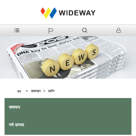
>
समाचार
>
ब्लॉग
घर
समाचार
नये उत्पाद