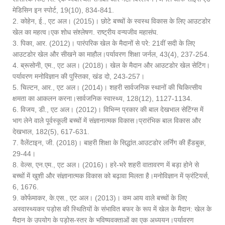
मेडिसिन इन स्पोर्ट, 19
(10), 834-841.
2. कोहेन, ई., एट अल। (2015)। छोटे बच्चों के स्वस्थ विकास के लिए आउटडोर
खेल का महत्व।
एक शोध संश्लेषण
. राष्ट्रीय वन्यजीव महासंघ.
3. पिका, आर. (2012)। पारंपरिक खेल के मैदानों से परे: 21वीं सदी के लिए
आउटडोर खेल और सीखने का माहौल।
पर्यावरण शिक्षा जर्नल, 43
(4), 237-254.
4. ब्रूसोनी, एम., एट अल। (2018)। खेल के मैदान और आउटडोर खेल सेटिंग।
पर्यावरण मनोविज्ञान की पुस्तिका, खंड दो, 243-257।
5. चिल्टन, आर., एट अल। (2014)। शहरी सार्वजनिक स्थानों की चिकित्सीय
क्षमता का आकलन करना।
सार्वजनिक स्वास्थ्य, 128
(12), 1127-1134.
6. विजय, डी., एट अल। (2012)। विभिन्न प्रकार की बाल देखभाल सेटिंग्स में
भाग लेने वाले पूर्वस्कूली बच्चों में संज्ञानात्मक विकास।
प्रारंभिक बाल विकास और
देखभाल, 182
(5), 617-631.
7. वैलेंटाइन, जी. (2018)। बाहरी शिक्षा के सिद्धांत.
आउटडोर लर्निंग की हैंडबुक,
29-44।
8. वेल्स, एन.एम., एट अल। (2016)। हरे-भरे शहरी वातावरण में बड़ा होने से
बच्चों में खुशी और संज्ञानात्मक विकास को बढ़ावा मिलता है।
मनोविज्ञान में फ्रंटियर्स,
6
, 1676.
9. कोर्फमाकर, के.एस., एट अल। (2013)। कम आय वाले बच्चों के लिए
अस्वास्थ्यकर पड़ोस की स्थितियों के संभावित बफर के रूप में खेल के मैदान: खेल के
मैदान के उपयोग के पड़ोस-स्तर के भविष्यवक्ताओं का एक अध्ययन।
पर्यावरण