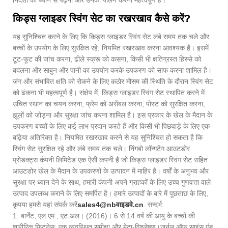
निर्देशों को ध्यान से पढ़ना और उनका पालन करना महत्वपूर्ण है।
किड्स ग्लाइडर स्विंग सेट का रखरखाव कैसे करें?
यह सुनिश्चित करने के लिए कि किड्स ग्लाइडर स्विंग सेट लंबे समय तक चले और
बच्चों के उपयोग के लिए सुरक्षित रहे, नियमित रखरखाव करना आवश्यक है। इसमें
टूट-फूट की जांच करना, ढीले स्क्रू को कसना, किसी भी क्षतिग्रस्त हिस्से को
बदलना और साबुन और पानी का उपयोग करके उपकरण को साफ करना शामिल है।
जंग और संभावित क्षति को रोकने के लिए कठोर मौसम की स्थिति के दौरान स्विंग सेट
को ढंकना भी महत्वपूर्ण है। संक्षेप में, किड्स ग्लाइडर स्विंग सेट स्थापित करने में
उचित स्थान का चयन करना, फ्रेम को असेंबल करना, पोस्ट को सुरक्षित करना,
झूलों को जोड़ना और सुरक्षा जांच करना शामिल है। इस प्रकार के खेल के मैदान के
उपकरण बच्चों के लिए कई लाभ प्रदान करते हैं और किसी भी पिछवाड़े के लिए एक
बढ़िया अतिरिक्त है। नियमित रखरखाव करने से यह सुनिश्चित हो सकता है कि
स्विंग सेट सुरक्षित रहे और लंबे समय तक चले। निंगबो लॉन्गटेंग आउटडोर
प्रोडक्ट्स कंपनी लिमिटेड एक ऐसी कंपनी है जो किड्स ग्लाइडर स्विंग सेट सहित
आउटडोर खेल के मैदान के उपकरणों के उत्पादन में माहिर है। वर्षों के अनुभव और
सुरक्षा पर ध्यान देने के साथ, हमारी कंपनी अपने ग्राहकों के लिए उच्च गुणवत्ता वाले
उत्पाद उपलब्ध कराने के लिए समर्पित है। हमारे उत्पादों के बारे में पूछताछ के लिए,
कृपया हमसे यहां संपर्क करें
sales4@nbवाइडवे.cn
. सन्दर्भ:
1. बार्नेट, एल.एम., एट अल। (2016)। 6 से 14 वर्ष की आयु के बच्चों की
शारीरिक फिटनेस: एक व्यवस्थित समीक्षा और मेटा-विश्लेषण।
जर्नल ऑफ साइंस एंड